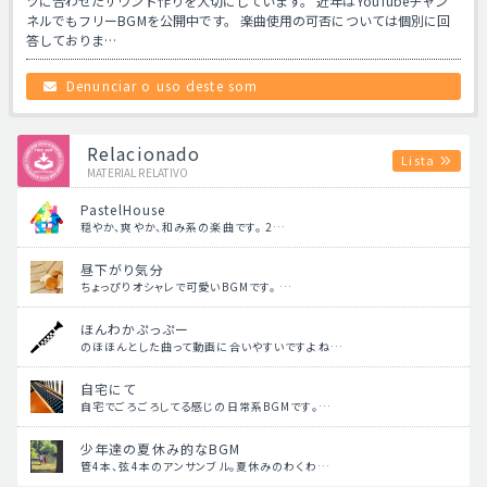
ツに合わせたサウンド作りを大切にしています。 近年はYouTubeチャン
ネルでもフリーBGMを公開中です。 楽曲使用の可否については個別に回
答しておりま…
Denunciar o uso deste som
Relacionado
Lista
MATERIAL RELATIVO
PastelHouse
穏やか、爽やか、和み系の楽曲です。 2…
昼下がり気分
ちょっぴりオシャレで可愛いBGMです。 …
ほんわかぷっぷー
のほほんとした曲って動画に合いやすいですよね…
自宅にて
自宅でごろごろしてる感じの日常系BGMです。…
少年達の夏休み的なBGM
管4本、弦4本のアンサンブル。夏休みのわくわ…