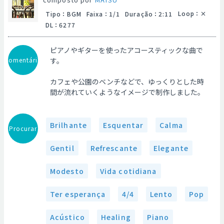
Loop
：
Tipo
：
BGM
Faixa
：
1/1
Duração
：
2:11
DL
：
6277
ピアノやギターを使ったアコースティックな曲で
Comentário
す。
カフェや公園のベンチなどで、ゆっくりとした時
間が流れていくようなイメージで制作しました。
Brilhante
Esquentar
Calma
Procurar
Gentil
Refrescante
Elegante
Modesto
Vida cotidiana
Ter esperança
4/4
Lento
Pop
Acústico
Healing
Piano