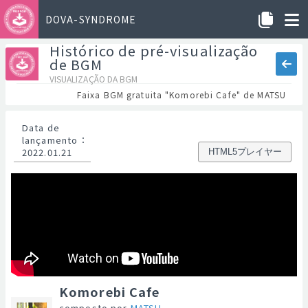
DOVA-SYNDROME
Histórico de pré-visualização
de BGM
VISUALIZAÇÃO DA BGM
Faixa BGM gratuita "Komorebi Cafe" de MATSU
Data de
lançamento
：
2022.01.21
HTML5プレイヤー
Komorebi Cafe
composto por
MATSU