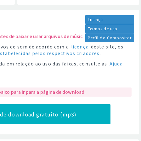
Licença
Termos de uso
ntes de baixar e usar arquivos de música.
Perfil do Compositor
quivos de som de acordo com a
licença
deste site, os
estabelecidas pelos respectivos criadores
.
da em relação ao uso das faixas, consulte as
Ajuda
.
baixo para ir para a página de download.
a de download gratuito (mp3)