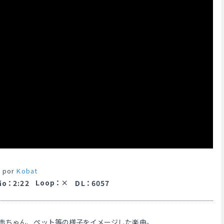
 por
Kobat
Loop
：
ão
：
2:22
DL
：
6057
赤ちゃん、ペット等の様子をイメージした楽曲。