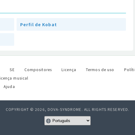
Perfil de Kobat
l
SE
Compositores
Licença
Termos de uso
Polít
licença musical
Ajuda
COPYRIGHT © 2026, DOVA-SYNDROME. ALL RIGHTS RESERVED.