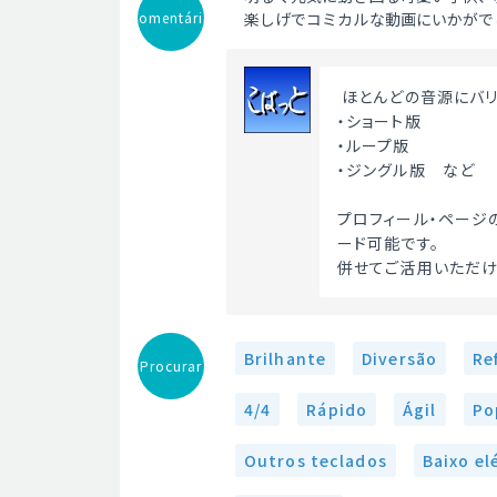
Comentário
楽しげでコミカルな動画にいかがで
 ほとんどの音源にバ
・ショート版
・ループ版
・ジングル版　など
プロフィール・ページ
ード可能です。
併せてご活用いただけ
Brilhante
Diversão
Re
Procurar
4/4
Rápido
Ágil
Po
Outros teclados
Baixo el