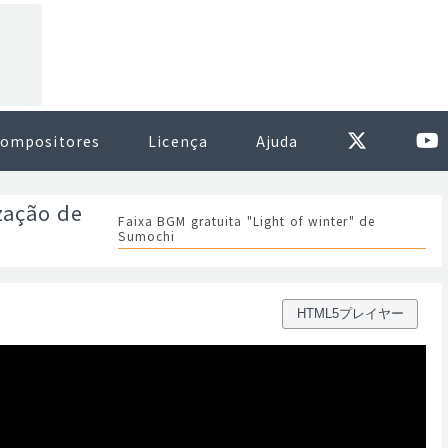
ompositores
Licença
Ajuda
zação de
Faixa BGM gratuita "Light of winter" de
Sumochi
HTML5プレイヤー