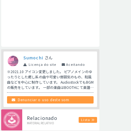
Sumochi
さん
Licença do site
Aceitando
※2021.10 アイコン変更しました。 ピアノメインのゆ
ったりとした癒し系の曲や可愛い雰囲気のもの、和風
曲などを中心に制作しています。 AudiostockでもBGM
の販売をしています。 一部の楽曲はBOOTHにて楽譜…
Denunciar o uso deste som
Relacionado
Lista
MATERIAL RELATIVO