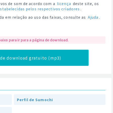
quivos de som de acordo com a
licença
deste site, os
estabelecidas pelos respectivos criadores
.
da em relação ao uso das faixas, consulte as
Ajuda
.
baixo para ir para a página de download.
a de download gratuito (mp3)
Perfil de Sumochi