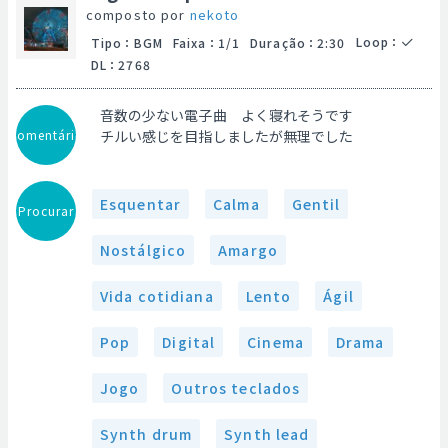
composto por
nekoto
Loop
：
Tipo
：
BGM
Faixa
：
1/1
Duração
：
2:30
DL
：
2768
音数の少ない電子曲 よく寝れそうです
Comentário
チルい感じを目指しましたが無理でした
Esquentar
Calma
Gentil
Procurar
Nostálgico
Amargo
Vida cotidiana
Lento
Ágil
Pop
Digital
Cinema
Drama
Jogo
Outros teclados
Synth drum
Synth lead