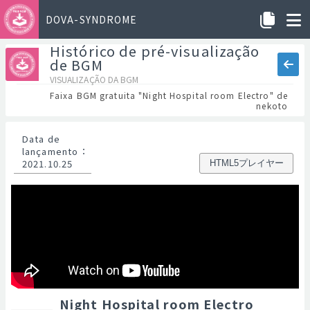
DOVA-SYNDROME
Histórico de pré-visualização
de BGM
VISUALIZAÇÃO DA BGM
Faixa BGM gratuita "Night Hospital room Electro" de
nekoto
Data de
lançamento
：
2021.10.25
HTML5プレイヤー
Night Hospital room Electro