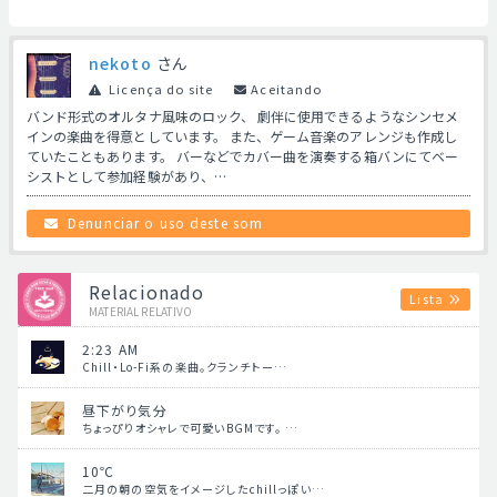
nekoto
さん
Licença do site
Aceitando
バンド形式のオルタナ風味のロック、 劇伴に使用できるようなシンセメ
インの楽曲を得意としています。 また、ゲーム音楽のアレンジも作成し
ていたこともあります。 バーなどでカバー曲を演奏する箱バンにてベー
シストとして参加経験があり、…
Denunciar o uso deste som
Relacionado
Lista
MATERIAL RELATIVO
2:23 AM
Chill・Lo-Fi系の楽曲。クランチトー…
昼下がり気分
ちょっぴりオシャレで可愛いBGMです。 …
10℃
二月の朝の空気をイメージしたchillっぽい…