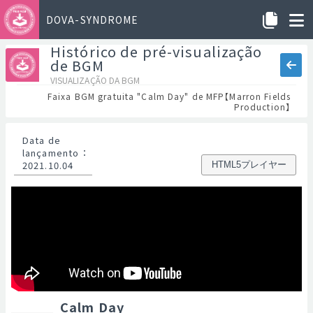
DOVA-SYNDROME
Histórico de pré-visualização
de BGM
VISUALIZAÇÃO DA BGM
Faixa BGM gratuita "Calm Day" de MFP【Marron Fields
Production】
Data de
lançamento
：
2021.10.04
HTML5プレイヤー
Calm Day