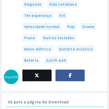
Elegante
Vida cotidiana
Ter esperança
4/4
Velocidade normal
Pop
Drama
Piano
Outros teclados
Baixo elétrico
Guitarra acústica
Bateria
Synth pad
Compartilhar
Vá para a página de download