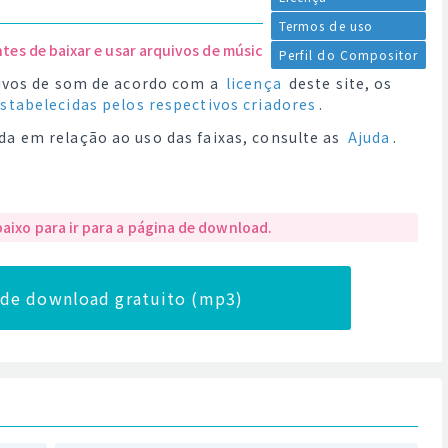
Termos de uso
ntes de baixar e usar arquivos de música.
Perfil do Compositor
quivos de som de acordo com a
licença
deste site, os
estabelecidas pelos respectivos criadores
.
da em relação ao uso das faixas, consulte as
Ajuda
.
baixo para ir para a página de download.
a de download gratuito (mp3)