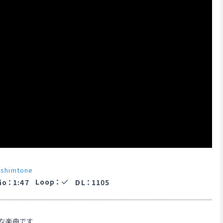
r
shimtone
Loop
：
ão
：
1:47
DL
：
1105
な楽曲です