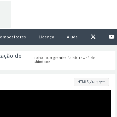
ompositores
Licença
Ajuda
zação de
Faixa BGM gratuita "8 bit Town" de
shimtone
HTML5プレイヤー