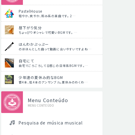
PastelHouse
穏やか、爽やか、和み系の楽曲です。 2…
昼下がり気分
ちょっぴりオシャレで可愛いBGMです。 …
ほんわかぷっぷー
のほほんとした曲って動画に合いやすいですよね…
自宅にて
自宅でごろごろしてる感じの日常系BGMです。…
少年達の夏休み的なBGM
管4本、弦4本のアンサンブル。夏休みのわくわ…
Menu Conteúdo
MENU CONTEÚDO
Pesquisa de música musical