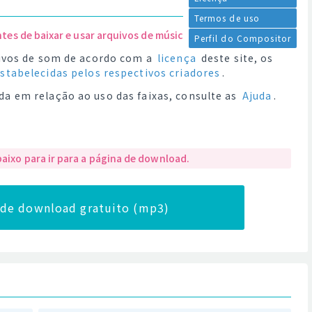
Termos de uso
ntes de baixar e usar arquivos de música.
Perfil do Compositor
quivos de som de acordo com a
licença
deste site, os
estabelecidas pelos respectivos criadores
.
da em relação ao uso das faixas, consulte as
Ajuda
.
baixo para ir para a página de download.
a de download gratuito (mp3)