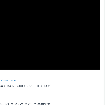
r
shimtone
Loop
：
ão
：
1:46
DL
：
1339
メージしたゆったりとした楽曲です