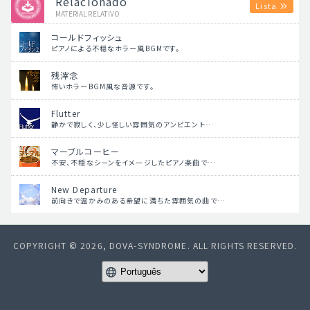
Relacionado
Lista
MATERIAL RELATIVO
コールドフィッシュ
ピアノによる不穏なホラー風BGMです。
残滓念
怖いホラーBGM風な音源です。
Flutter
静かで寂しく、少し怪しい雰囲気のアンビエント…
マーブルコーヒー
不安、不穏なシーンをイメージしたピアノ楽曲で…
New Departure
前向きで温かみのある希望に満ちた雰囲気の曲で…
COPYRIGHT © 2026, DOVA-SYNDROME. ALL RIGHTS RESERVED.