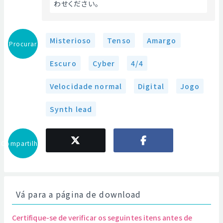
わせください。 
Misterioso
Tenso
Amargo
Procurar
Escuro
Cyber
4/4
Velocidade normal
Digital
Jogo
Synth lead
Compartilhar
Vá para a página de download
Certifique-se de verificar os seguintes itens antes de