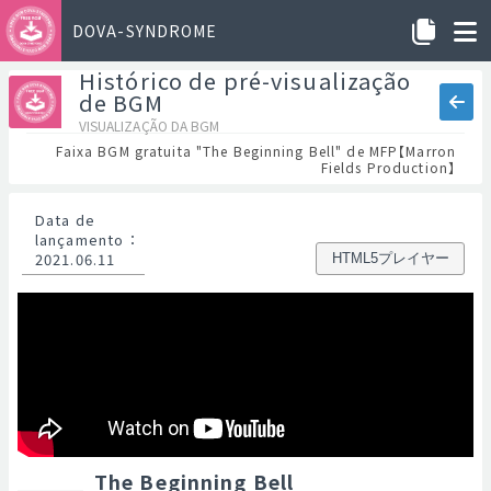
DOVA-SYNDROME
Histórico de pré-visualização
de BGM
VISUALIZAÇÃO DA BGM
Faixa BGM gratuita "The Beginning Bell" de MFP【Marron
Fields Production】
Data de
lançamento
：
2021.06.11
HTML5プレイヤー
The Beginning Bell