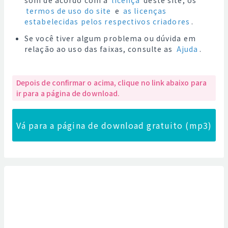
som de acordo com a
licença
deste site, os
termos de uso do site
e
as licenças
estabelecidas pelos respectivos criadores
.
Se você tiver algum problema ou dúvida em
relação ao uso das faixas, consulte as
Ajuda
.
Depois de confirmar o acima, clique no link abaixo para
ir para a página de download.
Vá para a página de download gratuito (mp3)