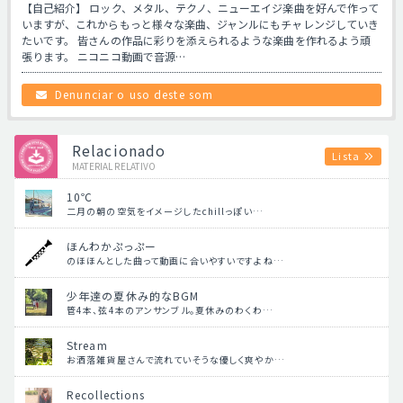
【自己紹介】 ロック、メタル、テクノ、ニューエイジ楽曲を好んで作って
いますが、これからもっと様々な楽曲、ジャンルにもチャレンジしていき
たいです。 皆さんの作品に彩りを添えられるような楽曲を作れるよう頑
張ります。 ニコニコ動画で音源…
Denunciar o uso deste som
Relacionado
Lista
MATERIAL RELATIVO
10℃
二月の朝の空気をイメージしたchillっぽい…
ほんわかぷっぷー
のほほんとした曲って動画に合いやすいですよね…
少年達の夏休み的なBGM
管4本、弦4本のアンサンブル。夏休みのわくわ…
Stream
お洒落雑貨屋さんで流れていそうな優しく爽やか…
Recollections