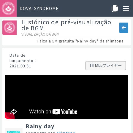
DOVA-SYNDROME
Histórico de pré-visualização
de BGM
VISUALIZAÇÃO DA BGM
Faixa BGM gratuita "Rainy day" de shimtone
Data de
lançamento
：
2021.03.31
HTML5プレイヤー
Rainy day
composto por
shimtone