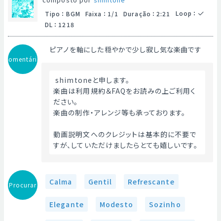
Loop
：
Tipo
：
BGM
Faixa
：
1/1
Duração
：
2:21
DL
：
1218
ピアノを軸にした穏やかで少し寂し気な楽曲です
Comentário
 shimtoneと申します。
楽曲は利用規約＆FAQをお読みの上ご利用く
ださい。
楽曲の制作・アレンジ等も承っております。
動画説明文へのクレジットは基本的に不要で
すが、していただけましたらとても嬉しいです。 
Calma
Gentil
Refrescante
Procurar
Elegante
Modesto
Sozinho