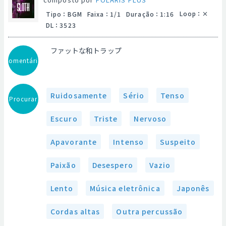
Loop
：
Tipo
：
BGM
Faixa
：
1/1
Duração
：
1:16
DL
：
3523
ファットな和トラップ
Comentário
Ruidosamente
Sério
Tenso
Procurar
Escuro
Triste
Nervoso
Apavorante
Intenso
Suspeito
Paixão
Desespero
Vazio
Lento
Música eletrônica
Japonês
Cordas altas
Outra percussão