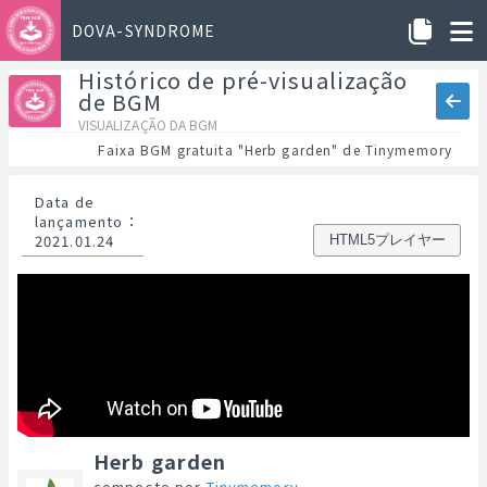
DOVA-SYNDROME
Histórico de pré-visualização
de BGM
VISUALIZAÇÃO DA BGM
Faixa BGM gratuita "Herb garden" de Tinymemory
Data de
lançamento
：
2021.01.24
HTML5プレイヤー
Herb garden
composto por
Tinymemory