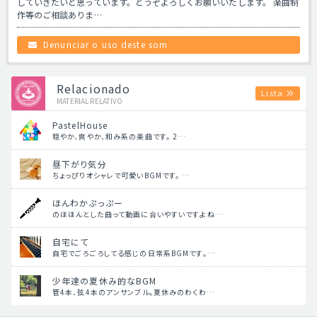
していきたいと思っています。どうぞよろしくお願いいたします。 楽曲制
作等のご相談ありま…
Denunciar o uso deste som
Relacionado
Lista
MATERIAL RELATIVO
PastelHouse
穏やか、爽やか、和み系の楽曲です。 2…
昼下がり気分
ちょっぴりオシャレで可愛いBGMです。 …
ほんわかぷっぷー
のほほんとした曲って動画に合いやすいですよね…
自宅にて
自宅でごろごろしてる感じの日常系BGMです。…
少年達の夏休み的なBGM
管4本、弦4本のアンサンブル。夏休みのわくわ…