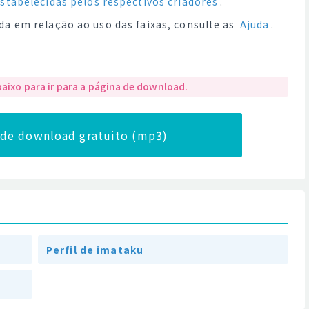
estabelecidas pelos respectivos criadores
.
da em relação ao uso das faixas, consulte as
Ajuda
.
baixo para ir para a página de download.
a de download gratuito (mp3)
Perfil de imataku