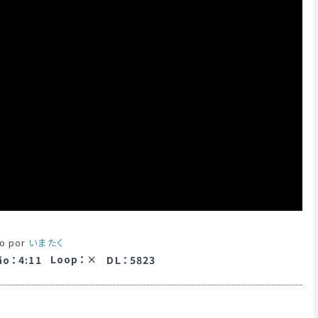
o por
いまたく
Loop
：
ão
：
4:11
DL
：
5823