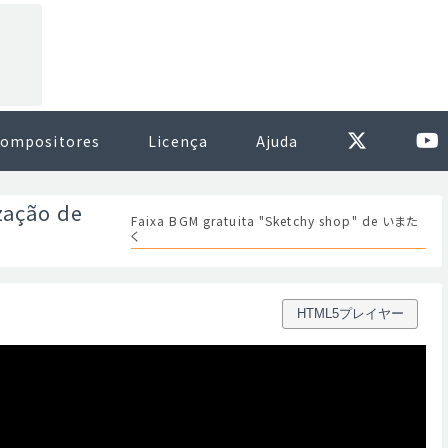
ompositores
Licença
Ajuda
zação de
Faixa BGM gratuita "Sketchy shop" de いまた
く
HTML5プレイヤー