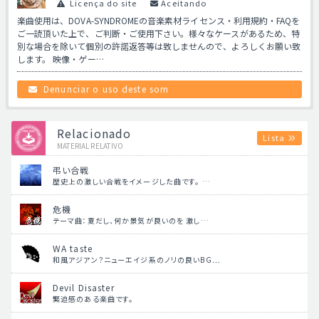
Licença do site
Aceitando
楽曲使用は、DOVA-SYNDROMEの音楽素材ライセンス・利用規約・FAQを
ご一読頂いた上で、ご判断・ご使用下さい。様々なケースがあるため、特
別な場合を除いて個別の許諾返答等は致しませんので、よろしくお願い致
します。 映像・ゲー…
Denunciar o uso deste som
Relacionado
Lista
MATERIAL RELATIVO
弔い合戦
歴史上の激しい合戦をイメージした曲です。 …
危機
テーマ曲：夏だし、何か景気が良いのを 激し…
WA taste
和風アジアン？ニューエイジ系のノリの良いBG…
Devil Disaster
緊迫感のある楽曲です。