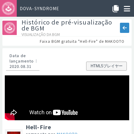
DOVA-SYNDROME
Histórico de pré-visualização
de BGM
VISUALIZAÇÃO DA BGM
Faixa BGM gratuita "Hell-Fire" de MAKOOTO
Data de
lançamento
：
2020.08.31
HTML5プレイヤー
Hell-Fire
composto por
MAKOOTO