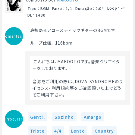
Loop
：
Tipo
：
BGM
Faixa
：
1/1
Duração
：
2:04
DL
：
1430
哀愁あるアコースティックギターのBGMです。
Comentário
ループ仕様、116bpm
 こんにちは、MAKOOTOです。音楽クリエイタ
ーをしております。
音源をご利用の際は、DOVA-SYNDROMEのラ
イセンス・利用規約等をご確認頂いた上でどう
ぞご利用下さい。 
Gentil
Sozinho
Amargo
Procurar
Triste
4/4
Lento
Country