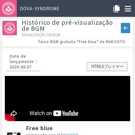
DOVA-SYNDROME
Histórico de pré-visualização
de BGM
VISUALIZAÇÃO DA BGM
Faixa BGM gratuita "Free blue" de MAKOOTO
Data de
lançamento
：
2020.08.07
HTML5プレイヤー
Free blue
composto por
MAKOOTO