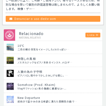
ご一読頂いた上で、ご判断・ご使用下さい。様々なケースがあるため、特
別な場合を除いて個別の許諾返答等は致しませんので、よろしくお願い致
します。 映像・ゲー…
Denunciar o uso deste som
Relacionado
Lista
MATERIAL RELATIVO
10℃
二月の朝の空気をイメージしたchillっぽい…
神隠しの真相
ノスタルジックなピアノ主体のインスト．メロデ…
人狼の為の子守唄
ピアノソロ。穏やかで少しさみしげな感じ。 …
Somehow (Prod. Khaim)
Vlogやファッション系の動画に最適なLo-…
New Departure
前向きで温かみのある希望に満ちた雰囲気の曲で…