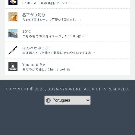
Chill・Lo-Fi系の楽曲。クランチトー…
昼下がり気分
ちょっぴりオシャレで可愛いBGMです。 …
10℃
二月の朝の空気をイメージしたchillっぽい…
ほんわかぷっぷー
のほほんとした曲って動画に合いやすいですよね…
You and Me
おだやかで優しいChill / Lo-fi系…
COPYRIGHT © 2026, DOVA-SYNDROME. ALL RIGHTS RESERVED.