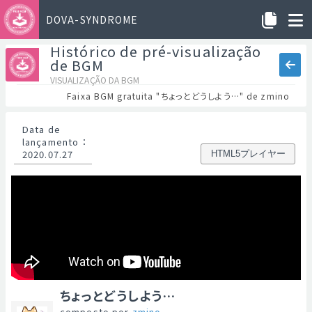
DOVA-SYNDROME
Histórico de pré-visualização
de BGM
VISUALIZAÇÃO DA BGM
Faixa BGM gratuita "ちょっとどうしよう…" de zmino
Data de
lançamento
：
2020.07.27
HTML5プレイヤー
ちょっとどうしよう…
composto por
zmino