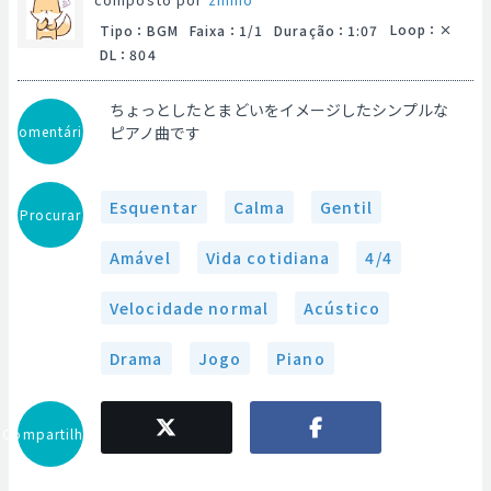
Loop
：
Tipo
：
BGM
Faixa
：
1/1
Duração
：
1:07
DL
：
804
ちょっとしたとまどいをイメージしたシンプルな
Comentário
ピアノ曲です
Esquentar
Calma
Gentil
Procurar
Amável
Vida cotidiana
4/4
Velocidade normal
Acústico
Drama
Jogo
Piano
Compartilhar