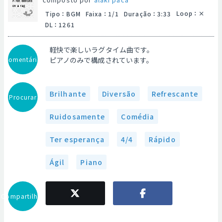
Loop
：
Tipo
：
BGM
Faixa
：
1/1
Duração
：
3:33
DL
：
1261
軽快で楽しいラグタイム曲です。
Comentário
ピアノのみで構成されています。
Brilhante
Diversão
Refrescante
Procurar
Ruidosamente
Comédia
Ter esperança
4/4
Rápido
Ágil
Piano
Compartilhar