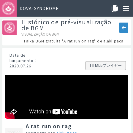
DOVA-SYNDROME
Histórico de pré-visualização
de BGM
VISUALIZAÇÃO DA BGM
Faixa BGM gratuita "A rat run on rag" de alaki paca
Data de
lançamento
：
2020.07.26
HTML5プレイヤー
A rat run on rag
composto por
alaki paca