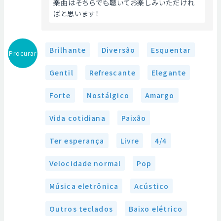
楽曲はそちらでも聴いてお楽しみいただけれ
ばと思います！ 
Brilhante
Diversão
Esquentar
Procurar
Gentil
Refrescante
Elegante
Forte
Nostálgico
Amargo
Vida cotidiana
Paixão
Ter esperança
Livre
4/4
Velocidade normal
Pop
Música eletrônica
Acústico
Outros teclados
Baixo elétrico