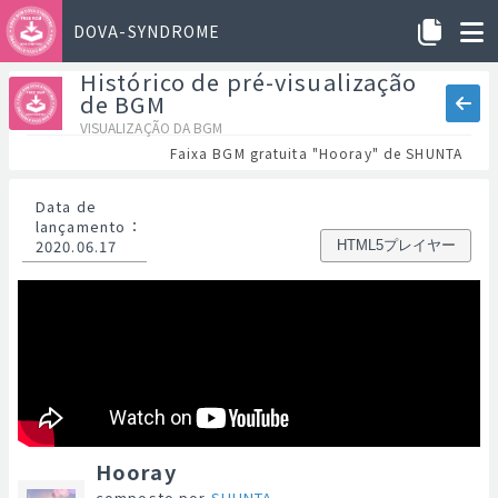
DOVA-SYNDROME
Histórico de pré-visualização
de BGM
VISUALIZAÇÃO DA BGM
Faixa BGM gratuita "Hooray" de SHUNTA
Data de
lançamento
：
2020.06.17
HTML5プレイヤー
Hooray
composto por
SHUNTA