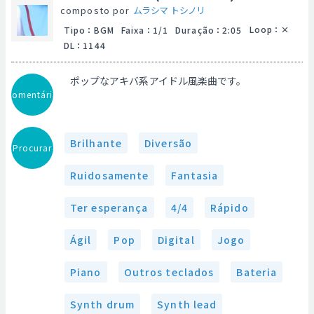
composto por
ムラシマ トシノリ
Loop
：
Tipo
：
BGM
Faixa
：
1/1
Duração
：
2:05
DL
：
1144
ポップなアキバ系アイドル風楽曲です。
Comentário
Brilhante
Diversão
Procurar
Ruidosamente
Fantasia
Ter esperança
4/4
Rápido
Ágil
Pop
Digital
Jogo
Piano
Outros teclados
Bateria
Synth drum
Synth lead