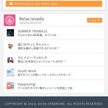
Denunciar o uso deste som
Relacionado
Lista
MATERIAL RELATIVO
SUMMER TRIANGLE
Future Bass系楽曲。 タイトルは…
追いかけっこキャッハー
陽気な騒がし系曲です。ＢＰＭ１６７
クレイジークッキング
明るいお茶目なショートショート。#035 "…
South Wind
爽やかでノリの良い、アコースティックギターと…
Happening!
アニメのドタバタと騒がしいシーンを想定して制…
COPYRIGHT © 2026, DOVA-SYNDROME. ALL RIGHTS RESERVED.