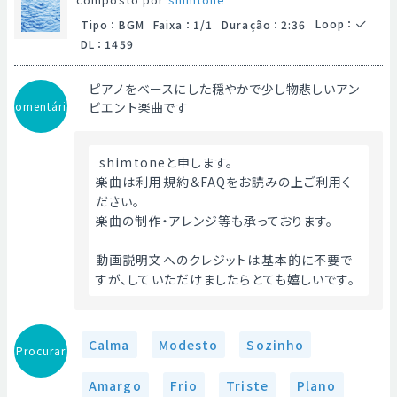
Loop
：
Tipo
：
BGM
Faixa
：
1/1
Duração
：
2:36
DL
：
1459
ピアノをベースにした穏やかで少し物悲しいアン
Comentário
ビエント楽曲です
 shimtoneと申します。
楽曲は利用規約＆FAQをお読みの上ご利用く
ださい。
楽曲の制作・アレンジ等も承っております。
動画説明文へのクレジットは基本的に不要で
すが、していただけましたらとても嬉しいです。 
Calma
Modesto
Sozinho
Procurar
Amargo
Frio
Triste
Plano