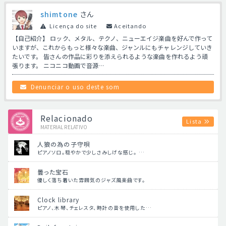
shimtone
さん
Licença do site
Aceitando
【自己紹介】 ロック、メタル、テクノ、ニューエイジ楽曲を好んで作って
いますが、これからもっと様々な楽曲、ジャンルにもチャレンジしていき
たいです。 皆さんの作品に彩りを添えられるような楽曲を作れるよう頑
張ります。 ニコニコ動画で音源…
Denunciar o uso deste som
Relacionado
Lista
MATERIAL RELATIVO
人狼の為の子守唄
ピアノソロ。穏やかで少しさみしげな感じ。 …
曇った宝石
優しく落ち着いた雰囲気のジャズ風楽曲です。
Clock library
ピアノ、木琴、チェレスタ、時計の音を使用した…