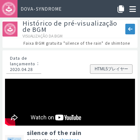
DOVA-SYNDROME
Histórico de pré-visualização
de BGM
VISUALIZAÇÃO DA BGM
Faixa BGM gratuita "silence of the rain" de shimtone
Data de
lançamento
：
2020.04.28
HTML5プレイヤー
silence of the rain
composto por
shimtone