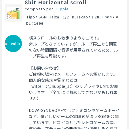
8bit Horizontal scroll
composto por
Hupple
Loop
：
Tipo
：
BGM
Faixa
：
1/2
Duração
：
1:28
DL
：
1696
横スクロールのお散歩のような曲です。
Comentário
非ループとなっていますが、ループ再生でも問題
のない時間間隔で音源が用意されているため、ル
ープ再生も可能です。
【お問い合わせ】
ご依頼の場合はメールフォームへお願いします。
個人的な感想や質問などは
Twitter（@hupple_st）のリプライやDMでお願
いします。（全てにはお返しできないかもしれま
せん）
DOVA-SYNDROMEではファミコンやゲームボーイ
など、懐かしいゲームの雰囲気が漂うBGMを公開
しています。ピコピコとしたレトロゲームの雰囲
気やチップチューンの楽曲をぜひお楽しみくださ