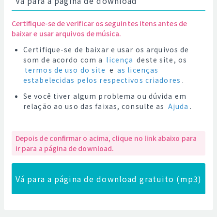
Vá para a página de download
Certifique-se de verificar os seguintes itens antes de
baixar e usar arquivos de música.
Certifique-se de baixar e usar os arquivos de
som de acordo com a
licença
deste site, os
termos de uso do site
e
as licenças
estabelecidas pelos respectivos criadores
.
Se você tiver algum problema ou dúvida em
relação ao uso das faixas, consulte as
Ajuda
.
Depois de confirmar o acima, clique no link abaixo para
ir para a página de download.
Vá para a página de download gratuito (mp3)