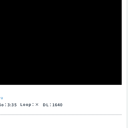
ya
Loop
：
ão
：
3:35
DL
：
1640