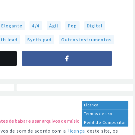
Elegante
4/4
Ágil
Pop
Digital
th lead
Synth pad
Outros instrumentos
Licença
Termos de uso
ntes de baixar e usar arquivos de música.
Perfil do Compositor
quivos de som de acordo com a
licença
deste site, os