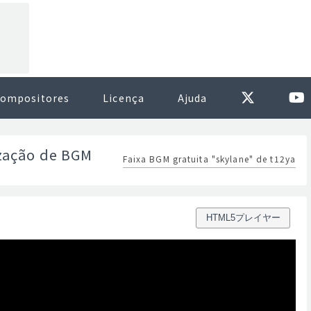
ompositores
Licença
Ajuda
ização de BGM
Faixa BGM gratuita "skylane" de t12ya
HTML5プレイヤー