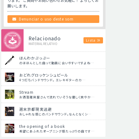
ります。 ご質問やお問い合わせお気軽に！ よろしくお
願いします。
Denunciar o uso deste som
Relacionado
Lista
MATERIAL RELATIVO
ほんわかぷっぷー
のほほんとした曲って動画に合いやすいですよね…
おどれグロッケンシュピール
4つ打ちバンドサウンド。 エレキギターのカ…
Stream
お洒落雑貨屋さんで流れていそうな優しく爽やか…
週末京都現実逃避
おしゃれな感じのバンドサウンド。なんとなくシ…
the opening of a book
希望にあふれたオープニング感たっぷりの曲です…