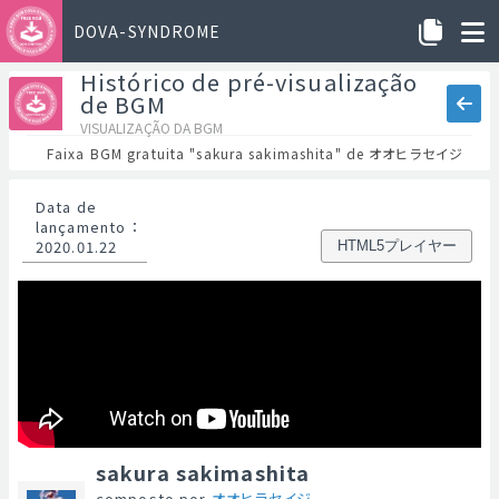
DOVA-SYNDROME
Histórico de pré-visualização
de BGM
VISUALIZAÇÃO DA BGM
Faixa BGM gratuita "sakura sakimashita" de オオヒラセイジ
Data de
lançamento
：
2020.01.22
HTML5プレイヤー
sakura sakimashita
composto por
オオヒラセイジ