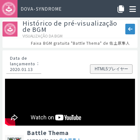
DOVA-SYNDROME
Histórico de pré-visualização
de BGM
VISUALIZAÇÃO DA BGM
Faixa BGM gratuita "Battle Thema" de 佐土原隼人
Data de
lançamento
：
2020.01.13
HTML5プレイヤー
Battle Thema
composto por
佐土原隼人