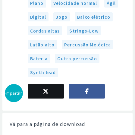
Plano
Velocidade normal
Ágil
Digital
Jogo
Baixo elétrico
Cordas altas
Strings-Low
Latão alto
Percussão Melódica
Bateria
Outra percussão
Synth lead
Compartilhar
Vá para a página de download