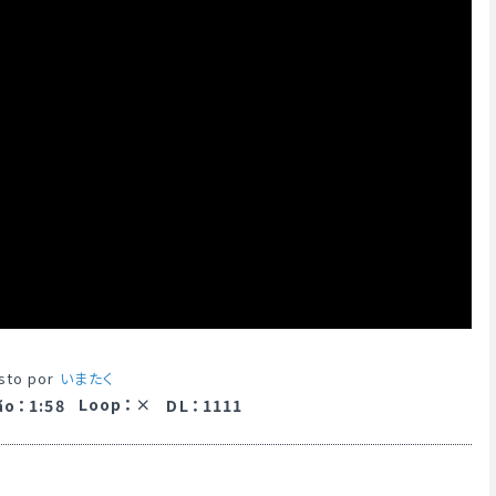
sto por
いまたく
Loop
：
ão
：
1:58
DL
：
1111