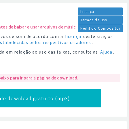
Licença
Termos de uso
ntes de baixar e usar arquivos de música.
Perfil do Compositor
quivos de som de acordo com a
licença
deste site, os
estabelecidas pelos respectivos criadores
.
da em relação ao uso das faixas, consulte as
Ajuda
.
baixo para ir para a página de download.
a de download gratuito (mp3)