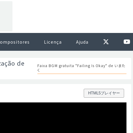
ompositores
Licença
Ajuda
zação de
Faixa BGM gratuita "Failing Is Okay" de いまた
く
HTML5プレイヤー