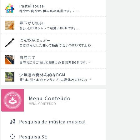
PastelHouse
穏やか、爽やか、和み系の楽曲です。 2…
昼下がり気分
ちょっぴりオシャレで可愛いBGMです。 …
ほんわかぷっぷー
のほほんとした曲って動画に合いやすいですよね…
自宅にて
自宅でごろごろしてる感じの日常系BGMです。…
少年達の夏休み的なBGM
管4本、弦4本のアンサンブル。夏休みのわくわ…
Menu Conteúdo
MENU CONTEÚDO
Pesquisa de música musical
Pesquisa SE