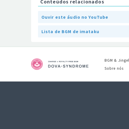
Conteúdos relacionados
Ouvir este áudio no YouTube
Lista de BGM de imataku
BGM & Jinge
Sobre nós