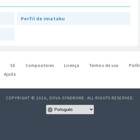
Perfil de imataku
l
SE
Compositores
Licença
Termos de uso
Polít
Ajuda
COPYRIGHT © 2026, DOVA-SYNDROME. ALL RIGHTS RESERVED.