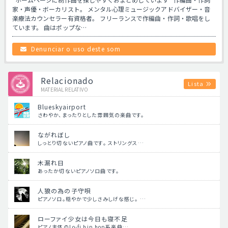
家・声優・ボーカリスト。 メンタル心理ミュージックアドバイザー・音
楽療法カウンセラー有資格者。 フリーランスで作編曲・作詞・歌唱をし
ています。 曲はポップな…
Denunciar o uso deste som
Relacionado
Lista
MATERIAL RELATIVO
Blueskyairport
さわやか、まったりとした雰囲気の楽曲です。
ながれぼし
しっとり切ないピアノ曲です。 ストリングス…
木漏れ日
あったか切ないピアノソロ曲です。
人狼の為の子守唄
ピアノソロ。穏やかで少しさみしげな感じ。 …
ローファイ少女は今日も寝不足
ピアノ主体のLo-fi hip hop系楽曲…