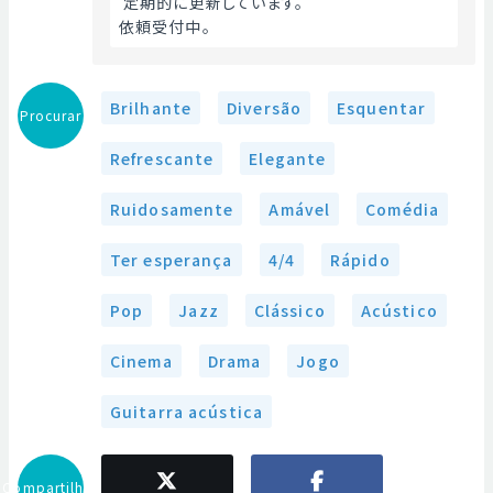
 定期的に更新しています。
依頼受付中。 
Brilhante
Diversão
Esquentar
Procurar
Refrescante
Elegante
Ruidosamente
Amável
Comédia
Ter esperança
4/4
Rápido
Pop
Jazz
Clássico
Acústico
Cinema
Drama
Jogo
Guitarra acústica
Compartilhar