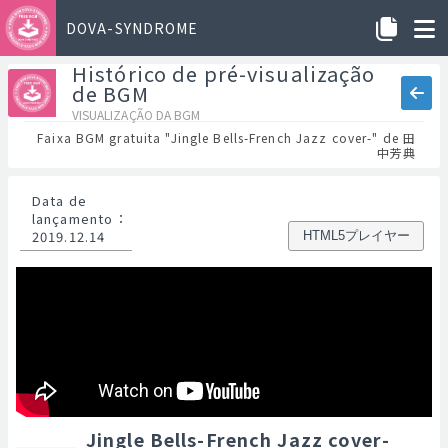
DOVA-SYNDROME
Histórico de pré-visualização
de BGM
VISUALIZAÇÃO DA BGM
Faixa BGM gratuita "Jingle Bells-French Jazz cover-" de 田
中芳典
Data de
lançamento
：
2019.12.14
HTML5プレイヤー
Jingle Bells-French Jazz cover-