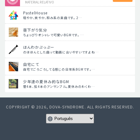
MATERIAL RELATIVO
PastelHouse
穏やか、爽やか、和み系の楽曲です。 2…
昼下がり気分
ちょっぴりオシャレで可愛いBGMです。 …
ほんわかぷっぷー
のほほんとした曲って動画に合いやすいですよね…
自宅にて
自宅でごろごろしてる感じの日常系BGMです。…
少年達の夏休み的なBGM
管4本、弦4本のアンサンブル。夏休みのわくわ…
COPYRIGHT © 2026, DOVA-SYNDROME. ALL RIGHTS RESERVED.