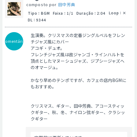
composto por
田中芳典
Loop
：
Tipo
：
BGM
Faixa
：
1/1
Duração
：
2:04
DL
：
9344
生演奏。クリスマスの定番ジングルベルをフレン
Comentário
チジャズ風にカバー
アコギ・デュオ。
フレンチジャズ風は故ジャンゴ・ラインハルトを
頂点としたマヌーシュジャズ、ジプシージャズへ
のオマージュ。
かなり早めのテンポですが、カフェの店内BGMに
もおすすめ。
クリスマス、ギター、田中芳典、アコースティッ
クギター、秋、冬、ナイロン弦ギター、クラシッ
クギター