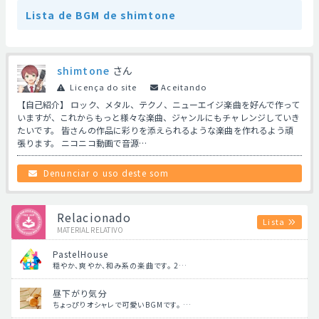
Lista de BGM de shimtone
shimtone
さん
Licença do site
Aceitando
【自己紹介】 ロック、メタル、テクノ、ニューエイジ楽曲を好んで作って
いますが、これからもっと様々な楽曲、ジャンルにもチャレンジしていき
たいです。 皆さんの作品に彩りを添えられるような楽曲を作れるよう頑
張ります。 ニコニコ動画で音源…
Denunciar o uso deste som
Relacionado
Lista
MATERIAL RELATIVO
PastelHouse
穏やか、爽やか、和み系の楽曲です。 2…
昼下がり気分
ちょっぴりオシャレで可愛いBGMです。 …