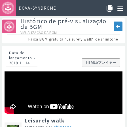
DOVA-SYNDROME
Histórico de pré-visualização
de BGM
VISUALIZAÇÃO DA BGM
Faixa BGM gratuita "Leisurely walk" de shimtone
Data de
lançamento
：
2019.11.14
HTML5プレイヤー
Leisurely walk
composto por
shimtone