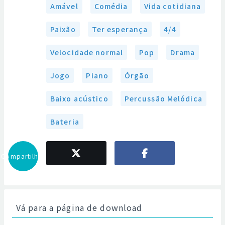
Amável
Comédia
Vida cotidiana
Paixão
Ter esperança
4/4
Velocidade normal
Pop
Drama
Jogo
Piano
Órgão
Baixo acústico
Percussão Melódica
Bateria
Compartilhar
Vá para a página de download