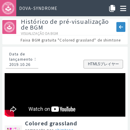
DOVA-SYNDROME
Histórico de pré-visualização
de BGM
VISUALIZAÇÃO DA BGM
Faixa BGM gratuita "Colored grassland" de shimtone
Data de
lançamento
：
2019.10.26
HTML5プレイヤー
Colored grassland
composto por
shimtone