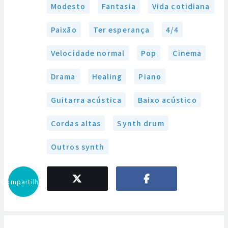
Modesto
Fantasia
Vida cotidiana
Paixão
Ter esperança
4/4
Velocidade normal
Pop
Cinema
Drama
Healing
Piano
Guitarra acústica
Baixo acústico
Cordas altas
Synth drum
Outros synth
Compartilhar