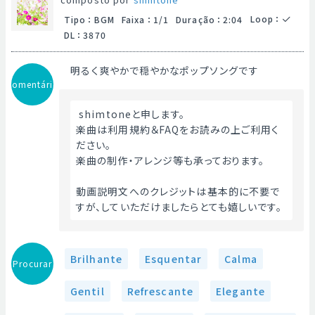
Loop
：
Tipo
：
BGM
Faixa
：
1/1
Duração
：
2:04
DL
：
3870
明るく爽やかで穏やかなポップソングです
Comentário
 shimtoneと申します。
楽曲は利用規約＆FAQをお読みの上ご利用く
ださい。
楽曲の制作・アレンジ等も承っております。
動画説明文へのクレジットは基本的に不要で
すが、していただけましたらとても嬉しいです。 
Brilhante
Esquentar
Calma
Procurar
Gentil
Refrescante
Elegante