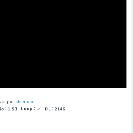
sto por
shimtone
Loop
：
ão
：
1:53
DL
：
2146