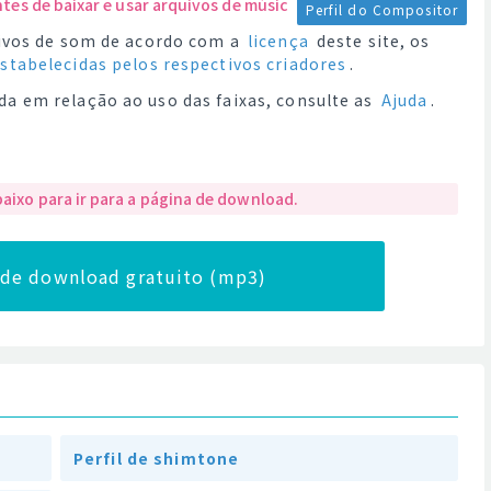
ntes de baixar e usar arquivos de música.
Perfil do Compositor
quivos de som de acordo com a
licença
deste site, os
estabelecidas pelos respectivos criadores
.
da em relação ao uso das faixas, consulte as
Ajuda
.
baixo para ir para a página de download.
a de download gratuito (mp3)
Perfil de shimtone