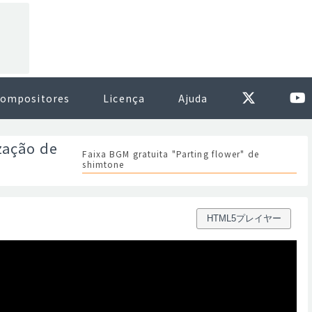
ompositores
Licença
Ajuda
zação de
Faixa BGM gratuita "Parting flower" de
shimtone
HTML5プレイヤー