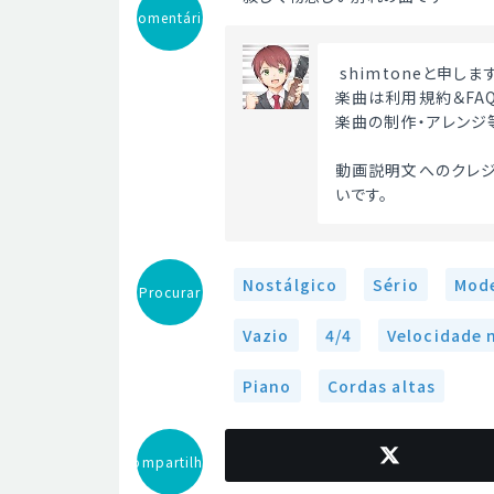
Comentário
 shimtoneと申しま
楽曲は利用規約＆FA
楽曲の制作・アレンジ
動画説明文へのクレジ
いです。 
Nostálgico
Sério
Mod
Procurar
Vazio
4/4
Velocidade 
Piano
Cordas altas
Compartilhar