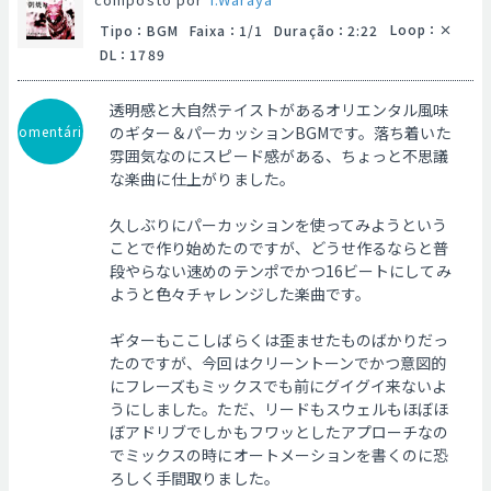
Loop
：
Tipo
：
BGM
Faixa
：
1/1
Duração
：
2:22
DL
：
1789
透明感と大自然テイストがあるオリエンタル風味
Comentário
のギター＆パーカッションBGMです。落ち着いた
雰囲気なのにスピード感がある、ちょっと不思議
な楽曲に仕上がりました。
久しぶりにパーカッションを使ってみようという
ことで作り始めたのですが、どうせ作るならと普
段やらない速めのテンポでかつ16ビートにしてみ
ようと色々チャレンジした楽曲です。
ギターもここしばらくは歪ませたものばかりだっ
たのですが、今回はクリーントーンでかつ意図的
にフレーズもミックスでも前にグイグイ来ないよ
うにしました。ただ、リードもスウェルもほぼほ
ぼアドリブでしかもフワッとしたアプローチなの
でミックスの時にオートメーションを書くのに恐
ろしく手間取りました。