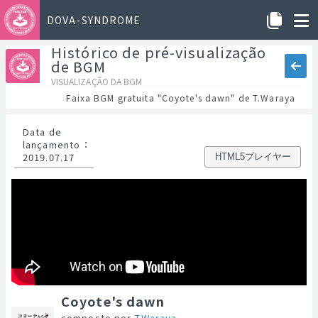
DOVA-SYNDROME
Histórico de pré-visualização
de BGM
VISUALIZAÇÃO DA BGM
Faixa BGM gratuita "Coyote's dawn" de T.Waraya
Data de
lançamento
：
2019.07.17
HTML5プレイヤー
Coyote's dawn
composto por
T.Waraya