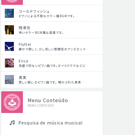
コールドフィッシュ
ピアノによる不穏なホラー風BGMです。
残滓念
怖いホラーBGM風な音源です。
Flutter
静かで寂しく、少し怪しい雰囲気のアンビエント…
Erica
空虚で切ないピアノ曲です。ボイスドラマなどに…
真実
悲しい感じのピアノ曲です。 明かされた真実…
Menu Conteúdo
MENU CONTEÚDO
Pesquisa de música musical