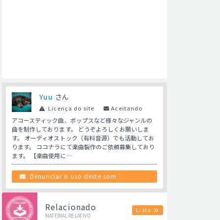
Yuu
さん
Licença do site
Aceitando
アコースティック曲、ポップスなど様々なジャンルの
曲を制作しております。 どうぞよろしくお願いしま
す。 オーディオストック（有料音源）でも活動してお
ります。 ココナラにて楽曲製作のご依頼募集しており
ます。 【楽曲使用に…
Denunciar o uso deste som
Relacionado
Lista
MATERIAL RELATIVO