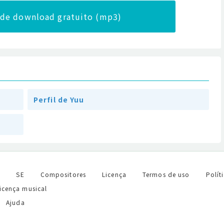
a de download gratuito (mp3)
Perfil de Yuu
l
SE
Compositores
Licença
Termos de uso
Polít
licença musical
Ajuda