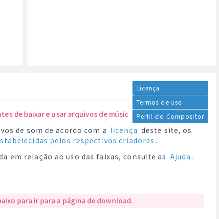
Licença
Termos de uso
ntes de baixar e usar arquivos de música.
Perfil do Compositor
quivos de som de acordo com a
licença
deste site, os
estabelecidas pelos respectivos criadores
.
da em relação ao uso das faixas, consulte as
Ajuda
.
baixo para ir para a página de download.