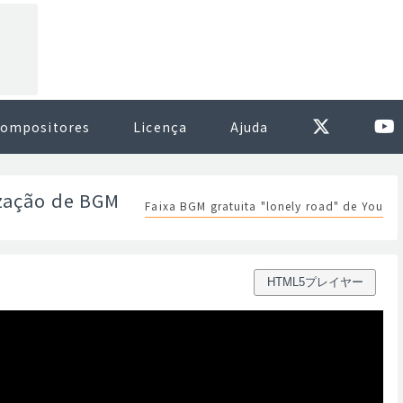
ompositores
Licença
Ajuda
ização de BGM
Faixa BGM gratuita "lonely road" de You
HTML5プレイヤー