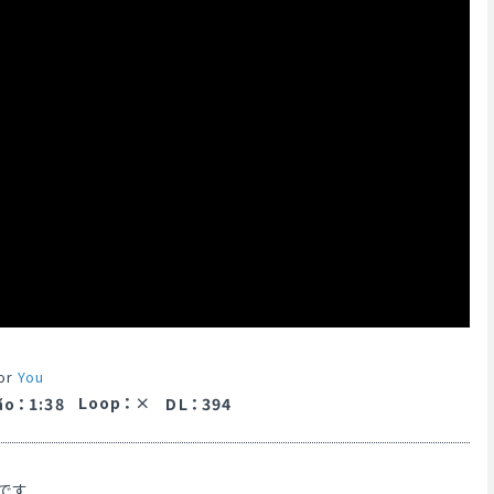
or
You
Loop
：
ão
：
1:38
DL
：
394
です