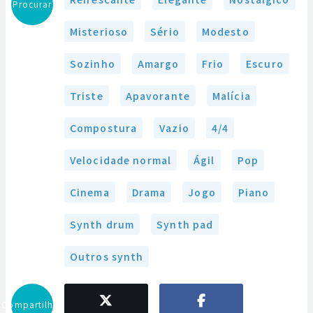
Procurar
Misterioso
Sério
Modesto
Sozinho
Amargo
Frio
Escuro
Triste
Apavorante
Malícia
Compostura
Vazio
4/4
Velocidade normal
Ágil
Pop
Cinema
Drama
Jogo
Piano
Synth drum
Synth pad
Outros synth
Compartilhar