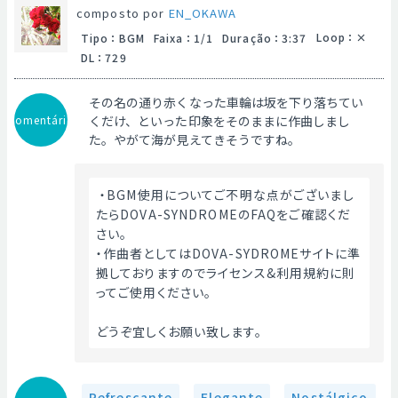
composto por
EN_OKAWA
Loop
：
Tipo
：
BGM
Faixa
：
1/1
Duração
：
3:37
DL
：
729
その名の通り赤くなった車輪は坂を下り落ちてい
Comentário
くだけ、といった印象をそのままに作曲しまし
た。やがて海が見えてきそうですね。
 ・BGM使用についてご不明な点がございまし
たらDOVA-SYNDROMEのFAQをご確認くだ
さい。
・作曲者としてはDOVA-SYDROMEサイトに準
拠しておりますのでライセンス&利用規約に則
ってご使用ください。
どうぞ宜しくお願い致します。 
Refrescante
Elegante
Nostálgico