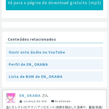
Vá para a página de download gratuito (mp3)
Conteúdos relacionados
Ouvir este áudio no YouTube
Perfil de EN_OKAWA
Lista de BGM de EN_OKAWA
EN_OKAWA
さん
Licença do site
Aceitando
主にエレクトロ/テクノ/アンビエント/民族を融合した音楽や、童謡/民謡/