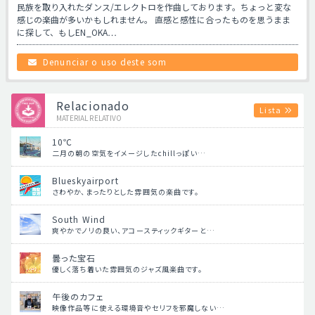
民族を取り入れたダンス/エレクトロを作曲しております。ちょっと変な
感じの楽曲が多いかもしれません。 直感と感性に合ったものを思うまま
に探して、もしEN_OKA…
Denunciar o uso deste som
Relacionado
Lista
MATERIAL RELATIVO
10℃
二月の朝の空気をイメージしたchillっぽい…
Blueskyairport
さわやか、まったりとした雰囲気の楽曲です。
South Wind
爽やかでノリの良い、アコースティックギターと…
曇った宝石
優しく落ち着いた雰囲気のジャズ風楽曲です。
午後のカフェ
映像作品等に使える環境音やセリフを邪魔しない…