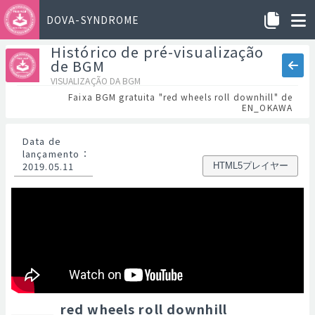
DOVA-SYNDROME
Histórico de pré-visualização
de BGM
VISUALIZAÇÃO DA BGM
Faixa BGM gratuita "red wheels roll downhill" de
EN_OKAWA
Data de
lançamento
：
2019.05.11
HTML5プレイヤー
red wheels roll downhill