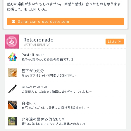
感じの楽曲が多いかもしれません。 直感と感性に合ったものを思うまま
に探して、もしEN_OKA…
Denunciar o uso deste som
Relacionado
Lista
MATERIAL RELATIVO
PastelHouse
穏やか、爽やか、和み系の楽曲です。 2…
昼下がり気分
ちょっぴりオシャレで可愛いBGMです。 …
ほんわかぷっぷー
のほほんとした曲って動画に合いやすいですよね…
自宅にて
自宅でごろごろしてる感じの日常系BGMです。…
少年達の夏休み的なBGM
管4本、弦4本のアンサンブル。夏休みのわくわ…