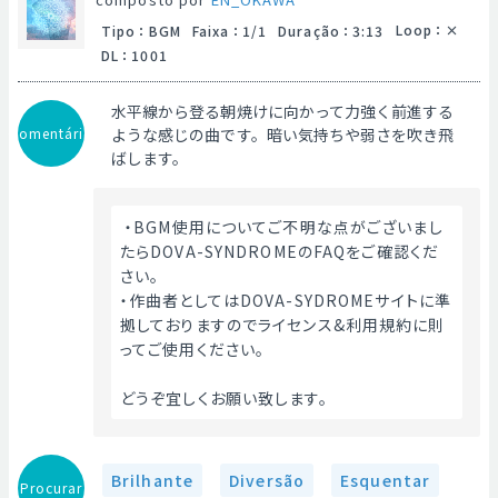
Loop
：
Tipo
：
BGM
Faixa
：
1/1
Duração
：
3:13
DL
：
1001
水平線から登る朝焼けに向かって力強く前進する
Comentário
ような感じの曲です。暗い気持ちや弱さを吹き飛
ばします。
 ・BGM使用についてご不明な点がございまし
たらDOVA-SYNDROMEのFAQをご確認くだ
さい。
・作曲者としてはDOVA-SYDROMEサイトに準
拠しておりますのでライセンス&利用規約に則
ってご使用ください。
どうぞ宜しくお願い致します。 
Brilhante
Diversão
Esquentar
Procurar