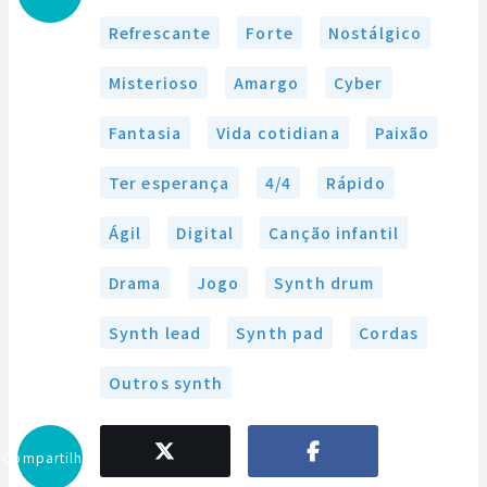
Refrescante
Forte
Nostálgico
Misterioso
Amargo
Cyber
Fantasia
Vida cotidiana
Paixão
Ter esperança
4/4
Rápido
Ágil
Digital
Canção infantil
Drama
Jogo
Synth drum
Synth lead
Synth pad
Cordas
Outros synth
Compartilhar