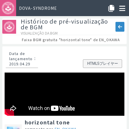
DOVA-SYNDROME
Histórico de pré-visualização
de BGM
VISUALIZAÇÃO DA BGM
Faixa BGM gratuita "horizontal tone" de EN_OKAWA
Data de
lançamento
：
2019.04.29
HTML5プレイヤー
horizontal tone
composto por
EN_OKAWA