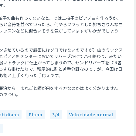
す。
拍子の曲も作ってないなと、では三拍子のピアノ曲を作ろうか、
らと音符を並べていったら、何やらフワッとした妙ちきりんな曲
レッスンなどに似合いそうな気がしていますがいかがでしょう
ンさせているので厳密にはソロではないのですが）曲のミックス
とピアノをセンターにおいてリバーブかけてハイ終わり、みたい
弱いトラックに仕上がってしまうので、センドリバーブをLCR各
っすら掛けたりで、稿屋的に割と苦手分野なのですが、今回は日
も割と上手く行った手応えです。
宰治から。まねごと師が何をする方なのかはよく分かりません
のでつい。
otidiana
Plano
3/4
Velocidade normal
o