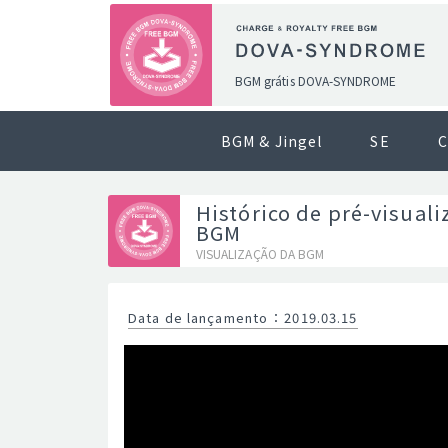
BGM grátis DOVA-SYNDROME
BGM & Jingel
SE
C
Histórico de pré-visuali
BGM
VISUALIZAÇÃO DA BGM
Data de lançamento
：
2019.03.15