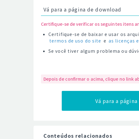
Vá para a página de download
Certifique-se de verificar os seguintes itens a
Certifique-se de baixar e usar os ar
termos de uso do site
e
as licenças 
Se você tiver algum problema ou dúvi
Depois de confirmar o acima, clique no link a
Vá para a págin
Conteúdos relacionados