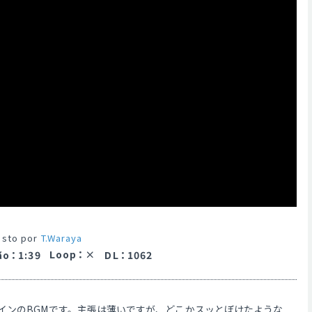
sto por
T.Waraya
Loop
：
ão
：
1:39
DL
：
1062
インのBGMです。主張は薄いですが、どこかスッとぼけたような