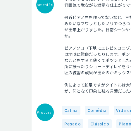
Comentário
雰囲気で我ながら満足な仕上がりで
最近ピアノ曲を作ってないなと、三
みたいなフワッとしたノリでつらつ
が出来上がりました。日常シーンや
か。
ピアノソロ（下地にエレピをユニゾ
は地味に難儀だったりします。ポン
なことをすると薄くてポツンとした
所に振ったりショートディレイをう
頃の練習の成果が出たのかミックス
例によって蛇足ですがタイトルは太
が、何となく印象に残る言葉だった
Calma
Comédia
Vida c
Procurar
Pesado
Clássico
Pian