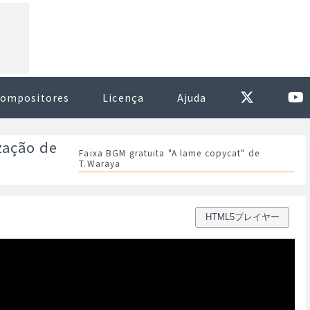
ompositores
Licença
Ajuda
zação de
Faixa BGM gratuita "A lame copycat" de
T.Waraya
HTML5プレイヤー