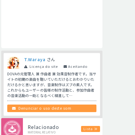
T.Waraya
さん
Licença do site
Aceitando
DOVAの元管理人 兼 作曲者 兼 効果音制作者です。当サ
イトの初期の楽曲を聴いていただけるとおわかりいた
だけるかと思いますが、音楽制作はズブの素人です。
これからもユーザーの皆様の制作活動と、参加作曲者
の音楽活動の一助となるべく精進して…
Denunciar o uso deste som
Relacionado
Lista
MATERIAL RELATIVO