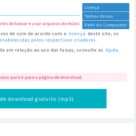
Licença
Termos de uso
ntes de baixar e usar arquivos de música.
Perfil do Compositor
quivos de som de acordo com a
licença
deste site, os
estabelecidas pelos respectivos criadores
.
da em relação ao uso das faixas, consulte as
Ajuda
.
baixo para ir para a página de download.
a de download gratuito (mp3)