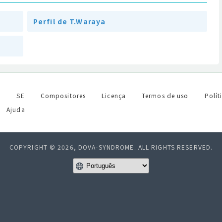
Perfil de T.Waraya
l
SE
Compositores
Licença
Termos de uso
Polít
Ajuda
COPYRIGHT © 2026, DOVA-SYNDROME. ALL RIGHTS RESERVED.