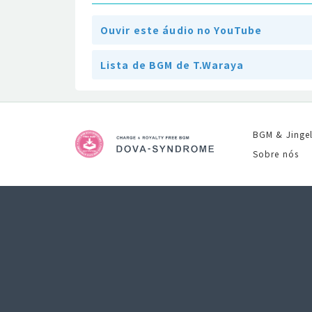
Ouvir este áudio no YouTube
Lista de BGM de T.Waraya
BGM & Jinge
Sobre nós