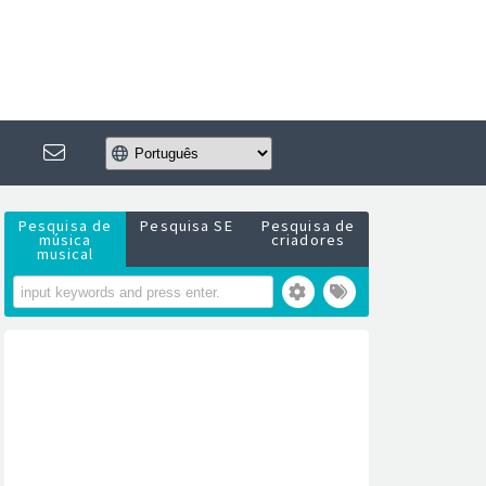
Pesquisa de
Pesquisa SE
Pesquisa de
música
criadores
musical