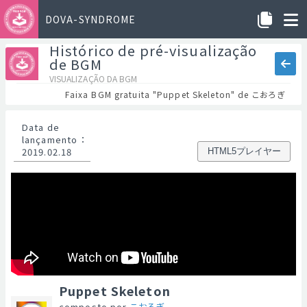
DOVA-SYNDROME
Histórico de pré-visualização
de BGM
VISUALIZAÇÃO DA BGM
Faixa BGM gratuita "Puppet Skeleton" de こおろぎ
Data de
lançamento
：
2019.02.18
HTML5プレイヤー
Puppet Skeleton
composto por
こおろぎ