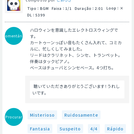
Loop
：
Tipo
：
BGM
Faixa
：
1/1
Duração
：
2:01
DL
：
5399
ハロウィンを意識したエレクトロスウィングで
Comentário
す。
カートゥーンっぽい音もたくさん入れて、コミカ
ルに、忙しくしてみました。
リードはクラリネット、シンセ、トランペット。
伴奏はタックピアノ。
ベースはチューバとシンセベース。4つ打ち。
 聴いていただきありがとうございます！うれし
いです。 
Misterioso
Ruidosamente
Procurar
Fantasia
Suspeito
4/4
Rápido