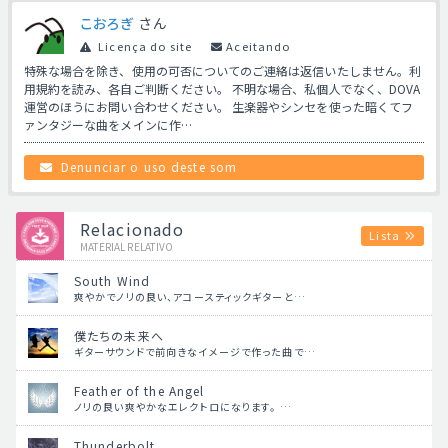
こおろぎ
さん
Licença do site
Aceitando
特殊な場合を除き、使用の可否についてのご連絡は返信いたしません。利
用規約を読み、各自ご判断ください。 不明な場合、私個人でなく、DOVA
運営のほうにお問い合わせください。 生楽器やシンセを使った暗くてフ
ァンタジーな曲をメインに作…
Denunciar o uso deste som
Relacionado
Lista
MATERIAL RELATIVO
South Wind
爽やかでノリの良い、アコースティックギターと…
僕たちの未来へ
ギターサウンドで前向きなイメージで作った曲で…
Feather of the Angel
ノリの良い爽やかなエレクトロになります。 …
Thunderbolt