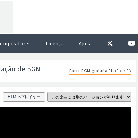
ompositores
Licença
Ajuda
ização de BGM
Faixa BGM gratuita "tax" de F3
HTML5プレイヤー