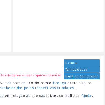
Licença
Termos de uso
ntes de baixar e usar arquivos de música.
Perfil do Compositor
quivos de som de acordo com a
licença
deste site, os
estabelecidas pelos respectivos criadores
.
da em relação ao uso das faixas, consulte as
Ajuda
.