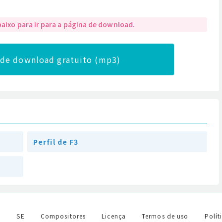
baixo para ir para a página de download.
a de download gratuito (mp3)
Perfil de F3
l
SE
Compositores
Licença
Termos de uso
Polít