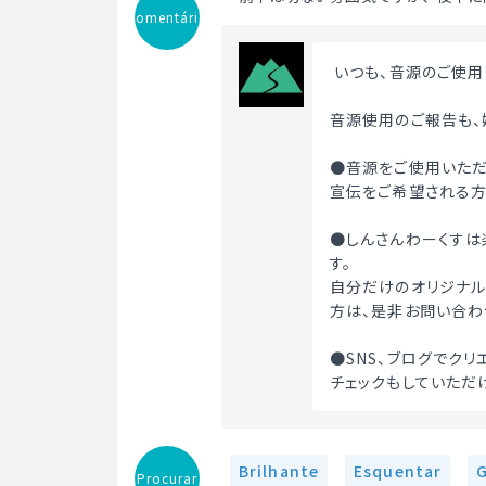
Comentário
 いつも、音源のご使
音源使用のご報告も、
●音源をご使用いただ
宣伝をご希望される方
●しんさんわーくすは
す。
自分だけのオリジナル
方は、是非お問い合わ
●SNS、ブログでク
チェックもしていただ
Brilhante
Esquentar
G
Procurar