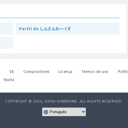
Perfil de しんさんわーくす
l
SE
Compositores
Licença
Termos de uso
Polít
Ajuda
COPYRIGHT © 2026, DOVA-SYNDROME. ALL RIGHTS RESERVED.