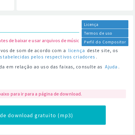
Licença
Termos de uso
ntes de baixar e usar arquivos de música.
Perfil do Compositor
quivos de som de acordo com a
licença
deste site, os
estabelecidas pelos respectivos criadores
.
da em relação ao uso das faixas, consulte as
Ajuda
.
baixo para ir para a página de download.
a de download gratuito (mp3)