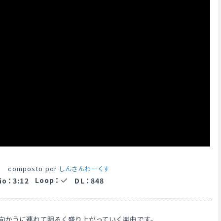
a
composto por
しんさんわーくす
Loop
：
ão
：
3:12
DL
：
848
向かうに連れて明るく盛り上がっていく楽曲です。