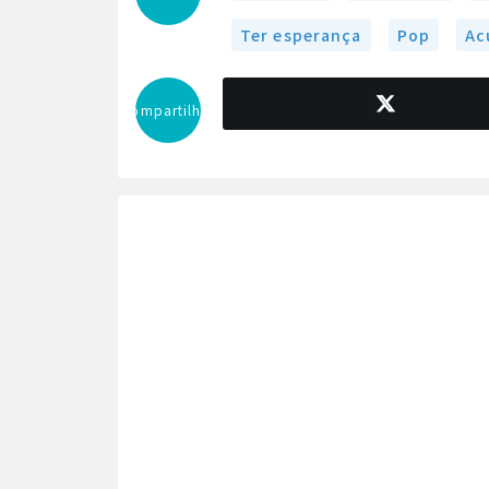
Ter esperança
Pop
Ac
Compartilhar