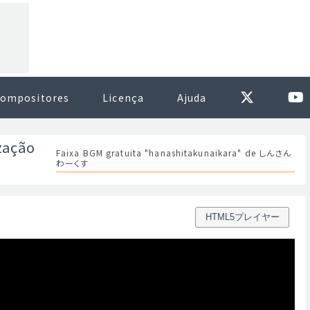
ompositores
Licença
Ajuda
zação
Faixa BGM gratuita "hanashitakunaikara" de しんさん
わーくす
HTML5プレイヤー