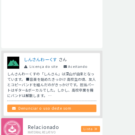
しんさんわーくす
さん
Licença do site
Aceitando
しんさんわーくすの「しんさん」は深山が由来となっ
ています。 ■音楽を始めたきっかけ 高校生の頃、友人
とコピーバンドを組んだのがきっかけです。担当パー
トはギター&ボーカルでした。しかし、高校卒業を機
にバンドは解散します。 …
Denunciar o uso deste som
Relacionado
Lista
MATERIAL RELATIVO