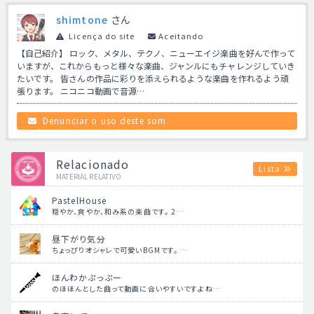
shimtone
さん
Licença do site
Aceitando
【自己紹介】 ロック、メタル、テクノ、ニューエイジ楽曲を好んで作って
いますが、これからもっと様々な楽曲、ジャンルにもチャレンジしていき
たいです。 皆さんの作品に彩りを添えられるような楽曲を作れるよう頑
張ります。 ニコニコ動画で音源…
Denunciar o uso deste som
Relacionado
Lista
MATERIAL RELATIVO
PastelHouse
穏やか、爽やか、和み系の楽曲です。 2…
昼下がり気分
ちょっぴりオシャレで可愛いBGMです。 …
ほんわかぷっぷー
のほほんとした曲って動画に合いやすいですよね…