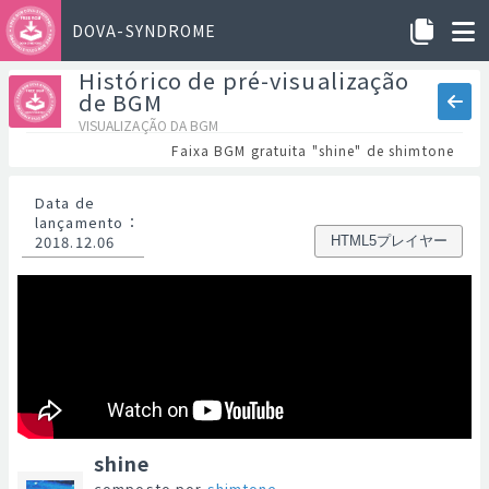
DOVA-SYNDROME
Histórico de pré-visualização
de BGM
VISUALIZAÇÃO DA BGM
Faixa BGM gratuita "shine" de shimtone
Data de
lançamento
：
2018.12.06
HTML5プレイヤー
shine
composto por
shimtone