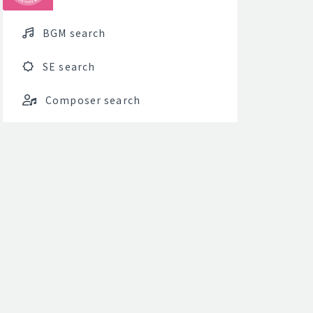
BGM search
SE search
Composer search