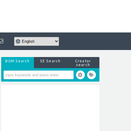
BGM Search
SE Search
Creator
search