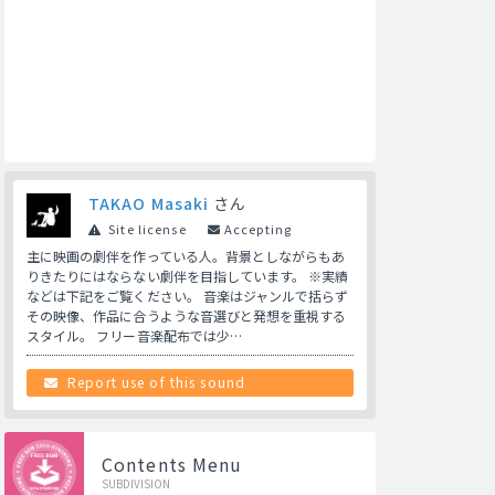
TAKAO Masaki
さん
Site license
Accepting
主に映画の劇伴を作っている人。背景としながらもあ
りきたりにはならない劇伴を目指しています。 ※実績
などは下記をご覧ください。 音楽はジャンルで括らず
その映像、作品に合うような音選びと発想を重視する
スタイル。 フリー音楽配布では少…
Report use of this sound
Contents Menu
SUBDIVISION