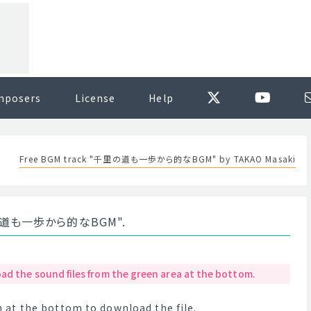
mposers
License
Help
Free BGM track "千里の道も一歩から的なBGM" by TAKAO Masaki
"千里の道も一歩から的なBGM".
ad the sound files from the green area at the bottom.
at the bottom to download the file.