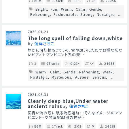
BGM
1Track
1:11
27056
Bright
Fun
Warm
Calm
Gentle
Refreshing
Fashionable
Strong
Nostalgic
...
2023.01.21
The long spell of falling down,white
by
蒲鉾さちこ
静かに降り積もっていく、雪や想いにただずむ様な切な
いピアノ＋アンビエント系の楽…
3
2Tracks
0:23~
24955
Warm
Calm
Gentle
Refreshing
Weak
Nostalgic
Mysterious
Austere
Serious
...
2021.08.31
Clearly deep blue,Under water
ancient ruins
by
蒲鉾さちこ
仄青い海の底に眠る海底遺跡…そんなイメージのアン
ビエント・空間系BGM風の神秘…
BGM
1Track
2:02
24658