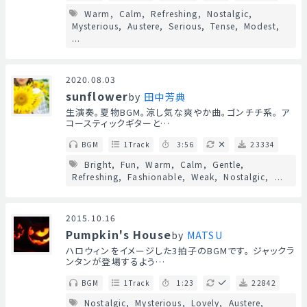
Warm
Calm
Refreshing
Nostalgic
Mysterious
Austere
Serious
Tense
Modest
...
2020.08.03
sunflower
by
田中芳典
生演奏。夏物BGM。涼し気な爽やか曲。ゴンチチ系。 ア
コースティックギターと…
BGM
1Track
3:56
23334
Bright
Fun
Warm
Calm
Gentle
Refreshing
Fashionable
Weak
Nostalgic
...
2015.10.16
Pumpkin's House
by
MATSU
ハロウィンをイメージした3拍子のBGMです。 ジャックラ
ンタンが登場するよう…
BGM
1Track
1:23
22842
Nostalgic
Mysterious
Lovely
Austere