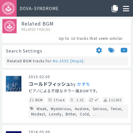
DOVA-SYNDROME
Related BGM
RELATED TRACKS
Up to 10 tracks that seem similar.
Search Settings
Related BGM tracks for
No.3555 [Hope]
2015.02.05
コールドフィッシュ
by
かずち
ピアノによる不穏なホラー風BGMです。
BGM
1Track
1:31
111302
Weak
Mysterious
Austere
Serious
Tense
Modest
Lonely
Bitter
Cold
...
2014.05.09