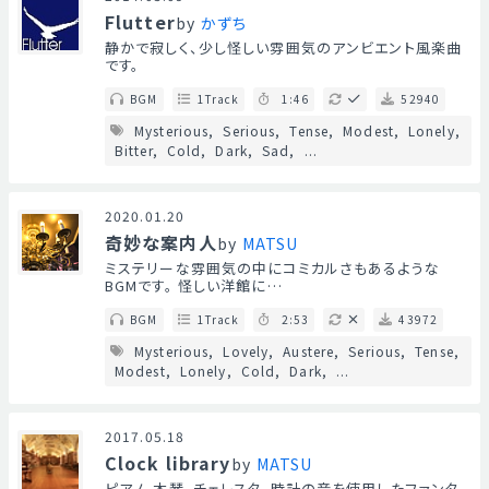
Flutter
by
かずち
静かで寂しく、少し怪しい雰囲気のアンビエント風楽曲
です。
BGM
1Track
1:46
52940
Mysterious
Serious
Tense
Modest
Lonely
Bitter
Cold
Dark
Sad
...
2020.01.20
奇妙な案内人
by
MATSU
ミステリーな雰囲気の中にコミカルさもあるような
BGMです。 怪しい洋館に…
BGM
1Track
2:53
43972
Mysterious
Lovely
Austere
Serious
Tense
Modest
Lonely
Cold
Dark
...
2017.05.18
Clock library
by
MATSU
ピアノ、木琴、チェレスタ、時計の音を使用したファンタ