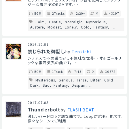
ジーな雰囲気のBGMです。…
BGM
2Tracks
2:20~
43197
Calm
Gentle
Nostalgic
Mysterious
Austere
Modest
Lonely
Cold
Fantasy
...
2016.12.01
禁じられた御話し
by
Tenkichi
シリアスで不思議で少し不気味な世界… オルゴールチ
ックな雰囲気系の曲です。 …
BGM
1Track
7:43
30672
Mysterious
Serious
Tense
Bitter
Cold
Dark
Sad
Fantasy
Despair
...
2017.07.03
Thunderbolt
by
FLASH BEAT
激しいハードロック調な曲です。 Loop対応も可能です。
様々なシーンでご利用…