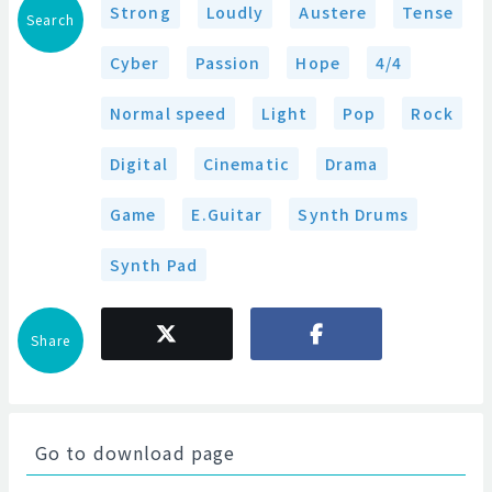
Strong
Loudly
Austere
Tense
Search
Cyber
Passion
Hope
4/4
Normal speed
Light
Pop
Rock
Digital
Cinematic
Drama
Game
E.Guitar
Synth Drums
Synth Pad
Share
Go to download page