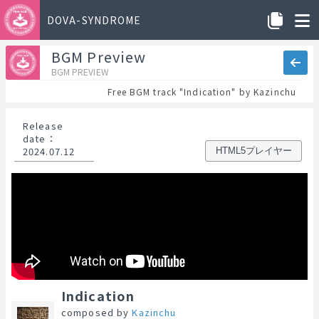
DOVA-SYNDROME
BGM Preview
BGM PREVIEW
Free BGM track "Indication" by Kazinchu
Release
date
：
2024.07.12
HTML5プレイヤー
Indication
composed by
Kazinchu