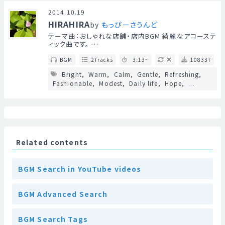
2014.10.19
HIRAHIRA
by
もっぴーさうんど
テーマ曲：おしゃれな店舗・店内BGM 綺麗なアコーステ
ィック曲です。 …
BGM
2Tracks
3:13~
108337
Bright
Warm
Calm
Gentle
Refreshing
Fashionable
Modest
Daily life
Hope
...
Related contents
BGM Search in YouTube videos
BGM Advanced Search
BGM Search Tags