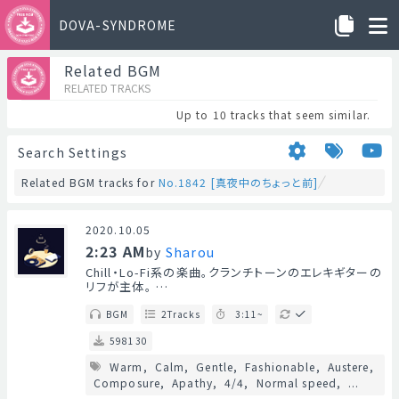
DOVA-SYNDROME
Related BGM
RELATED TRACKS
Up to 10 tracks that seem similar.
Search Settings
Related BGM tracks for
No.1842 [真夜中のちょっと前]
2020.10.05
2:23 AM
by
Sharou
Chill・Lo-Fi系の楽曲。クランチトーンのエレキギターの
リフが主体。 …
BGM
2Tracks
3:11~
598130
Warm
Calm
Gentle
Fashionable
Austere
Composure
Apathy
4/4
Normal speed
...