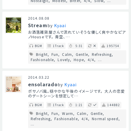
Nostalgic
Modest
Bitter
4/4
Slow
...
2014.08.08
Stream
by
Kyaai
お洒落雑貨屋さんで流れていそうな優しく爽やかなピア
ノHouseです。 青空、…
BGM
1Track
5:31
195754
Bright
Fun
Calm
Gentle
Refreshing
Fashionable
Lovely
Hope
4/4
...
2014.03.22
ensolarado
by
Kyaai
ボサノバ風。穏やかな午後のイメージです。 大人の恋愛
のデートシーンを想定して…
BGM
1Track
1:21
144882
Bright
Fun
Warm
Calm
Gentle
Refreshing
Fashionable
4/4
Normal speed
...