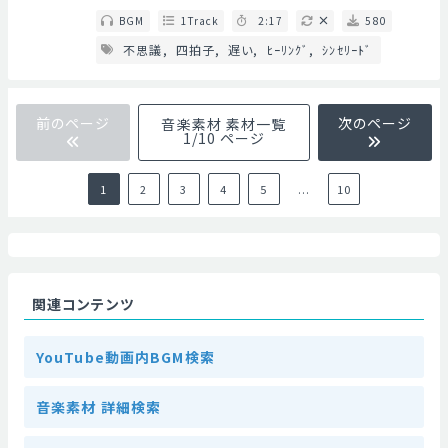
BGM
1Track
2:17
580
不思議
四拍子
遅い
ﾋｰﾘﾝｸﾞ
ｼﾝｾﾘｰﾄﾞ
前のページ
次のページ
音楽素材 素材一覧
1/10 ページ
1
2
3
4
5
...
10
関連コンテンツ
YouTube動画内BGM検索
音楽素材 詳細検索