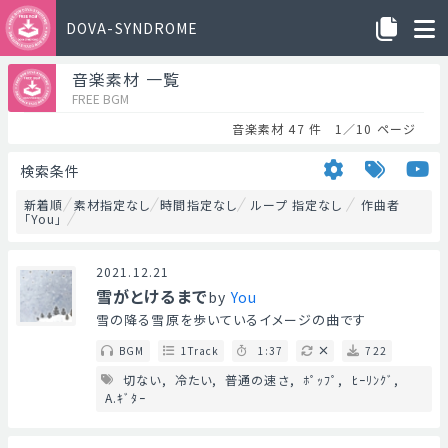
DOVA-SYNDROME
音楽素材 一覧
FREE BGM
音楽素材 47 件 1／10 ページ
検索条件
新着順
素材指定なし
時間指定なし
ループ 指定なし
作曲者
「You」
2021.12.21
雪がとけるまで
by
You
雪の降る雪原を歩いているイメージの曲です
BGM
1Track
1:37
722
切ない
冷たい
普通の速さ
ﾎﾟｯﾌﾟ
ﾋｰﾘﾝｸﾞ
A.ｷﾞﾀｰ