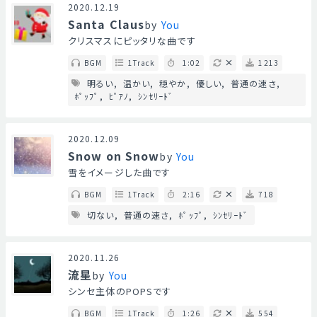
2020.12.19
Santa Claus
by
You
クリスマスにピッタリな曲です
BGM
1Track
1:02
1213
明るい
温かい
穏やか
優しい
普通の速さ
ﾎﾟｯﾌﾟ
ﾋﾟｱﾉ
ｼﾝｾﾘｰﾄﾞ
2020.12.09
Snow on Snow
by
You
雪をイメージした曲です
BGM
1Track
2:16
718
切ない
普通の速さ
ﾎﾟｯﾌﾟ
ｼﾝｾﾘｰﾄﾞ
2020.11.26
流星
by
You
シンセ主体のPOPSです
BGM
1Track
1:26
554