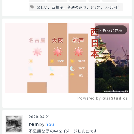
楽しい
四拍子
普通の速さ
ﾎﾟｯﾌﾟ
ｼﾝｾﾘｰﾄﾞ
もっと見る
arrow_forward_ios
Powered by 
GliaStudios
Mute
2020.04.21
rem
by
You
不思議な夢の中をイメージした曲です