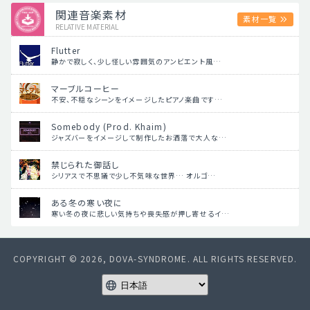
関連音楽素材
素材一覧
RELATIVE MATERIAL
Flutter
静かで寂しく、少し怪しい雰囲気のアンビエント風…
マーブルコーヒー
不安、不穏なシーンをイメージしたピアノ楽曲です…
Somebody (Prod. Khaim)
ジャズバーをイメージして制作したお洒落で大人な…
禁じられた御話し
シリアスで不思議で少し不気味な世界… オルゴ…
ある冬の寒い夜に
寒い冬の夜に悲しい気持ちや喪失感が押し寄せるイ…
COPYRIGHT © 2026, DOVA-SYNDROME. ALL RIGHTS RESERVED.