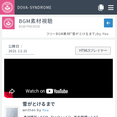
DOVA-SYNDROME
BGM素材視聴
BGM PREVIEW
フリーBGM素材「雪がとけるまで」by You
公開日
：
2021.12.21
HTML5プレイヤー
雪がとけるまで
written by
You
素材種別
：
BGM
Tracks
：
1/1
再生時間
：
1:37