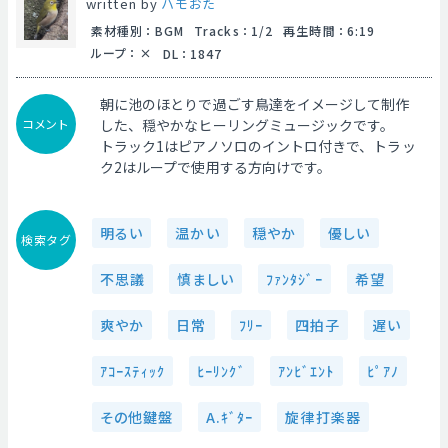
written by
ハモおた
素材種別
：
BGM
Tracks
：
1/2
再生時間
：
6:19
ループ
：
DL
：
1847
朝に池のほとりで過ごす鳥達をイメージして制作
コメント
した、穏やかなヒーリングミュージックです。
トラック1はピアノソロのイントロ付きで、トラッ
ク2はループで使用する方向けです。
明るい
温かい
穏やか
優しい
検索タグ
不思議
慎ましい
ﾌｧﾝﾀｼﾞｰ
希望
爽やか
日常
ﾌﾘｰ
四拍子
遅い
ｱｺｰｽﾃｨｯｸ
ﾋｰﾘﾝｸﾞ
ｱﾝﾋﾞｴﾝﾄ
ﾋﾟｱﾉ
その他鍵盤
A.ｷﾞﾀｰ
旋律打楽器