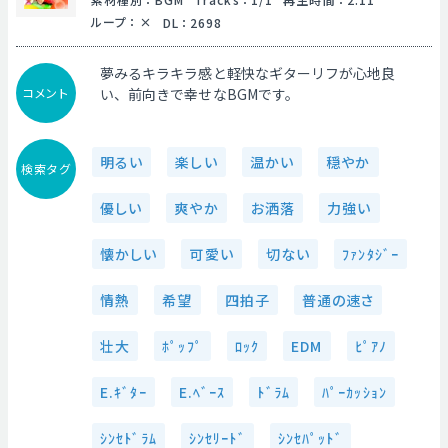
ループ
：
DL
：
2698
夢みるキラキラ感と軽快なギターリフが心地良
コメント
い、前向きで幸せなBGMです。
明るい
楽しい
温かい
穏やか
検索タグ
優しい
爽やか
お洒落
力強い
懐かしい
可愛い
切ない
ﾌｧﾝﾀｼﾞｰ
情熱
希望
四拍子
普通の速さ
壮大
ﾎﾟｯﾌﾟ
ﾛｯｸ
EDM
ﾋﾟｱﾉ
E.ｷﾞﾀｰ
E.ﾍﾞｰｽ
ﾄﾞﾗﾑ
ﾊﾟｰｶｯｼｮﾝ
ｼﾝｾﾄﾞﾗﾑ
ｼﾝｾﾘｰﾄﾞ
ｼﾝｾﾊﾟｯﾄﾞ