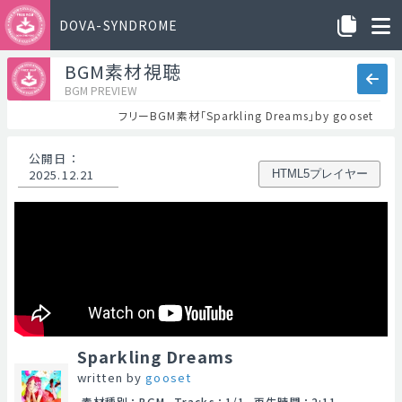
DOVA-SYNDROME
BGM素材視聴
BGM PREVIEW
フリーBGM素材「Sparkling Dreams」by gooset
公開日
：
2025.12.21
HTML5プレイヤー
Sparkling Dreams
written by
gooset
素材種別
：
BGM
Tracks
：
1/1
再生時間
：
2:11