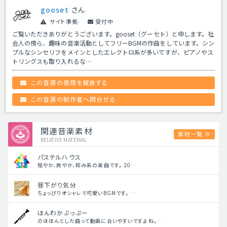
gooset
さん
サイト準拠
受付中
ご覧いただきありがとうございます。gooset（グーセト）と申します。 ​社
会人の傍ら、趣味の音楽活動としてフリーBGMの作曲をしています。シン
プルなシンセリフをメインとしたエレクトロ系が多いですが、ピアノ​やス
トリングスも取り入れるな…
この音源の使用を報告する
この音源の制作者へ問合せる
関連音楽素材
素材一覧
RELATIVE MATERIAL
パステルハウス
穏やか、爽やか、和み系の楽曲です。 20…
昼下がり気分
ちょっぴりオシャレで可愛いBGMです。 …
ほんわかぷっぷー
のほほんとした曲って動画に合いやすいですよね。…