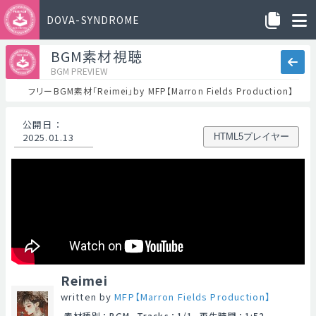
DOVA-SYNDROME
BGM素材視聴
BGM PREVIEW
フリーBGM素材「Reimei」by MFP【Marron Fields Production】
公開日
：
2025.01.13
HTML5プレイヤー
Reimei
written by
MFP【Marron Fields Production】
素材種別
：
BGM
Tracks
：
1/1
再生時間
：
1:52