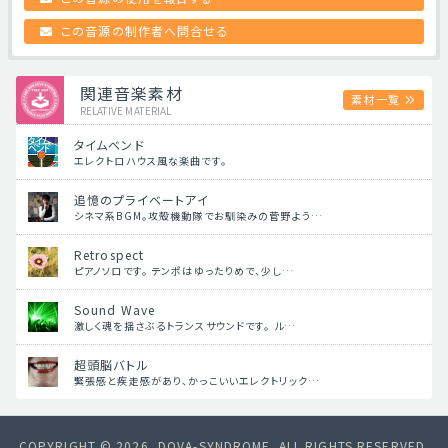
この音源の制作者へ問合せる
関連音楽素材
素材一覧
RELATIVE MATERIAL
タイムベンド
エレクトロハウス風な楽曲です。
追憶のプライベートアイ
シネマ系BGM。攻殻機動隊でお馴染みの菅野よう…
Retrospect
ピアノソロです。 テンポはゆったりめで、少し…
Sound Wave
激しく魂を揺さぶるトランスサウンドです。 ル…
超頭脳バトル
緊張感と疾走感があり、かっこいいエレクトリック…
COPYRIGHT © 2026, DOVA-SYNDROME. ALL RIGHTS RESERVED.