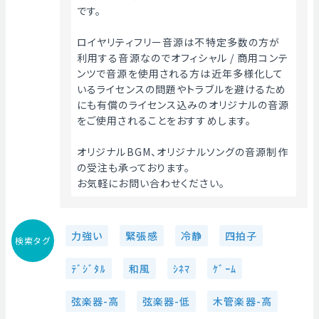
です。
ロイヤリティフリー音源は不特定多数の方が
利用する音源なのでオフィシャル / 商用コンテ
ンツで音源を使用される方は近年多様化して
いるライセンスの問題やトラブルを避けるため
にも有償のライセンス込みのオリジナルの音源
をご使用されることをおすすめします。
オリジナルBGM、オリジナルソングの音源制作
の受注も承っております。
お気軽にお問い合わせください。 
力強い
緊張感
冷静
四拍子
検索タグ
ﾃﾞｼﾞﾀﾙ
和風
ｼﾈﾏ
ｹﾞｰﾑ
弦楽器-高
弦楽器-低
木管楽器-高