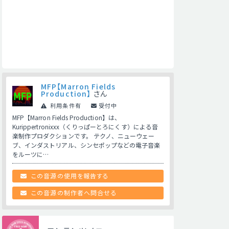
MFP【Marron Fields
Production】
さん
利用条件有
受付中
MFP【Marron Fields Production】は、
Kurippertronixxx（くりっぱーとろにくす）による音
楽制作プロダクションです。 テクノ、ニューウェー
ブ、インダストリアル、シンセポップなどの電子音楽
をルーツに…
この音源の使用を報告する
この音源の制作者へ問合せる