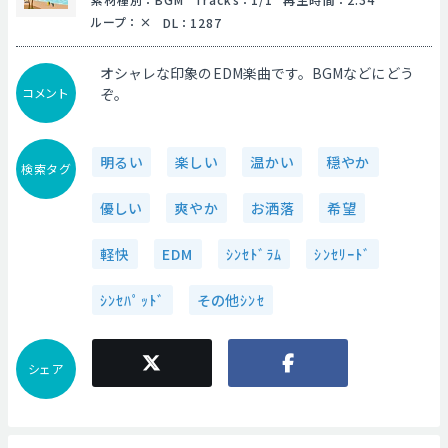
ループ
：
DL
：
1287
オシャレな印象のEDM楽曲です。BGMなどにどう
コメント
ぞ。
明るい
楽しい
温かい
穏やか
検索タグ
優しい
爽やか
お洒落
希望
軽快
EDM
ｼﾝｾﾄﾞﾗﾑ
ｼﾝｾﾘｰﾄﾞ
ｼﾝｾﾊﾟｯﾄﾞ
その他ｼﾝｾ
シェア