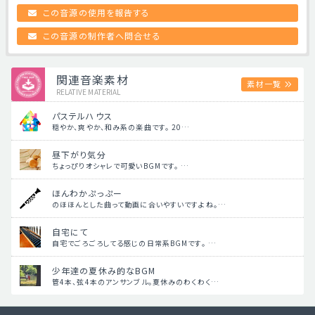
この音源の使用を報告する
この音源の制作者へ問合せる
関連音楽素材
素材一覧
RELATIVE MATERIAL
パステルハウス
穏やか、爽やか、和み系の楽曲です。 20…
昼下がり気分
ちょっぴりオシャレで可愛いBGMです。 …
ほんわかぷっぷー
のほほんとした曲って動画に合いやすいですよね。…
自宅にて
自宅でごろごろしてる感じの日常系BGMです。 …
少年達の夏休み的なBGM
管4本、弦4本のアンサンブル。夏休みのわくわく…